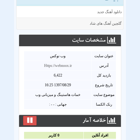
دانلود آهنگ جدید
گلچین آهنگ های شاد
مشخصات سايت
عنوان سايت
وب نوکس
آدرس
Https://webnoox.ir
بازدید کل
6,422
تاریخ شروع
1397/08/29 16:25
موضوع سایت
خمات هاستینگ و میزبانی وب
رنک الکسا
جهانی : - - :
خلاصه آمار
افراد آنلاين
0
کاربر