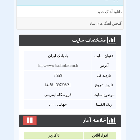
دانلود آهنگ جدید
گلچین آهنگ های شاد
مشخصات سايت
عنوان سايت
بادبادک ایران
آدرس
http://www.badbadakiran.ir
بازدید کل
7,929
تاریخ شروع
1397/06/21 14:58
موضوع سایت
فروشگاه اینترنتی
رنک الکسا
جهانی : - - :
خلاصه آمار
افراد آنلاين
0
کاربر