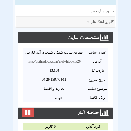
دانلود آهنگ جدید
گلچین آهنگ های شاد
مشخصات سايت
عنوان سايت
بهترین سایت کلیکی کسب درآمد خارجی
آدرس
http://optimalbux.com/?ref=hiddenx20
بازدید کل
13,108
تاریخ شروع
1397/04/11 04:29
موضوع سایت
تجارت و اقتصا
رنک الکسا
جهانی : - - :
خلاصه آمار
افراد آنلاين
0
کاربر