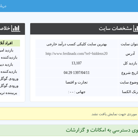
دربار
مشخصات سايت
خلاصه
افراد آنلا
نوان سايت
بهترین سایت کلیکی کسب درآمد خارجی
بازدید ام
آدرس
http://www.ferdinadz.com/?ref=hiddenx20
بازدیدکننده 
بازدید کل
13,107
بازدید دی
بازدیدکننده 
اریخ شروع
1397/04/11 04:29
ورودی گوگل 
ضوع سایت
تجارت و اقتصا
ورودی گوگل 
نک الکسا
جهانی : - - :
پربیننده تری
موردی جهت نمایش یافت نشد.
وی دسترسی به امکانات و گزارشات