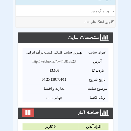
دانلود آهنگ جدید
گلچین آهنگ های شاد
مشخصات سايت
عنوان سايت
بهترین سایت کلیکی کسب درآمد ایرانی
آدرس
http://webbux.ir/?r=445813323
بازدید کل
13,106
تاریخ شروع
1397/04/11 04:25
موضوع سایت
تجارت و اقتصا
رنک الکسا
جهانی : - - :
خلاصه آمار
افراد آنلاين
0
کاربر