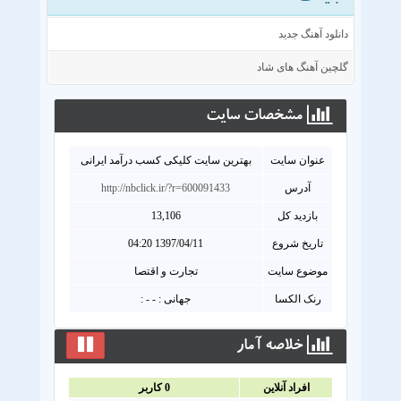
دانلود آهنگ جدید
گلچین آهنگ های شاد
مشخصات سايت
عنوان سايت
بهترین سایت کلیکی کسب درآمد ایرانی
آدرس
http://nbclick.ir/?r=600091433
بازدید کل
13,106
تاریخ شروع
1397/04/11 04:20
موضوع سایت
تجارت و اقتصا
رنک الکسا
جهانی : - - :
خلاصه آمار
افراد آنلاين
0
کاربر