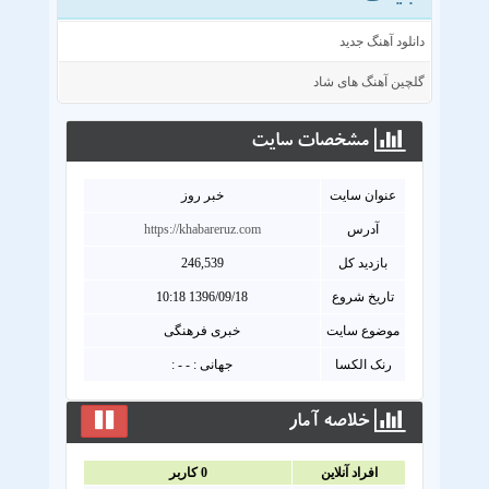
دانلود آهنگ جدید
گلچین آهنگ های شاد
مشخصات سايت
عنوان سايت
خبر روز
آدرس
https://khabareruz.com
بازدید کل
246,539
تاریخ شروع
1396/09/18 10:18
موضوع سایت
خبری فرهنگی
رنک الکسا
جهانی : - - :
خلاصه آمار
افراد آنلاين
0
کاربر