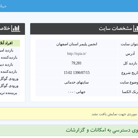
دربار
مشخصات سايت
خلاصه
افراد آنلا
نوان سايت
انجمن پلیمر استان اصفهان
بازدید ام
آدرس
http://ispia.ir/
بازدیدکننده 
بازدید کل
79,281
بازدید دی
بازدیدکننده 
اریخ شروع
1396/07/15 15:02
ورودی گوگل 
ضوع سایت
سایتهای خدماتی
ورودی گوگل 
نک الکسا
جهانی : - - :
پربیننده تری
موردی جهت نمایش یافت نشد.
وی دسترسی به امکانات و گزارشات