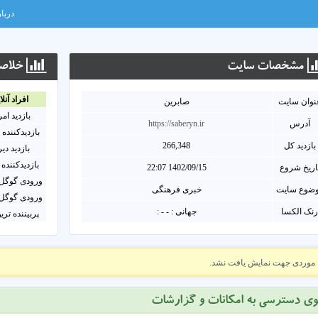
دربار
مشخصات سايت
خلاصه
افراد آنلا
نوان سايت
صابرین
بازدید ام
آدرس
https://saberyn.ir
بازدیدکننده 
بازدید کل
266,348
بازدید دی
بازدیدکننده 
اریخ شروع
1402/09/15 22:07
ورودی گوگل 
ضوع سایت
خبری فرهنگی
ورودی گوگل 
نک الکسا
جهانی : - - :
پربیننده تری
موردی جهت نمایش یافت نشد.
وی دسترسی به امکانات و گزارشات