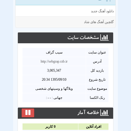
دانلود آهنگ جدید
گلچین آهنگ های شاد
مشخصات سايت
عنوان سايت
سیب گراف
آدرس
http://sebgrap.rzb.ir
بازدید کل
3,005,347
تاریخ شروع
1395/09/10 20:34
موضوع سایت
وبلاگها و وسیتهای شخصی
رنک الکسا
جهانی : - - :
خلاصه آمار
افراد آنلاين
0
کاربر