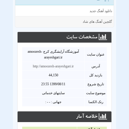
دانلود آهنگ جدید
گلچین آهنگ های شاد
مشخصات سايت
آموزشگاه آرایشگری کرج amoozesh-
عنوان سايت
arayeshgari.ir
آدرس
http://amoozesh-arayeshgari.ir
بازدید کل
44,150
تاریخ شروع
1399/08/11 23:55
موضوع سایت
سایتهای خدماتی
رنک الکسا
جهانی : - - :
خلاصه آمار