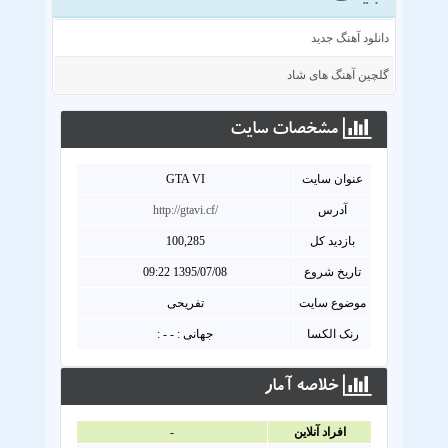
دانلود آهنگ جدید
گلچین آهنگ های شاد
مشخصات سايت
عنوان سايت
GTA VI
آدرس
http://gtavi.cf/
بازدید کل
100,285
تاریخ شروع
1395/07/08 09:22
موضوع سایت
تفریحی
رنک الکسا
جهانی : - - :
خلاصه آمار
افراد آنلاين
-