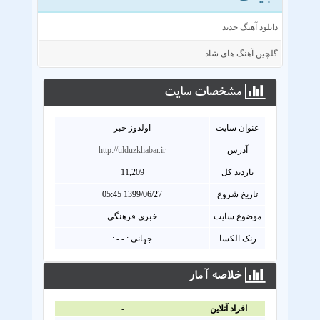
دانلود آهنگ جدید
گلچین آهنگ های شاد
مشخصات سايت
عنوان سايت
اولدوز خبر
آدرس
http://ulduzkhabar.ir
بازدید کل
11,209
تاریخ شروع
1399/06/27 05:45
موضوع سایت
خبری فرهنگی
رنک الکسا
جهانی : - - :
خلاصه آمار
افراد آنلاين
-