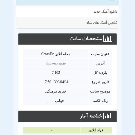
دانلود آهنگ جدید
گلچین آهنگ های شاد
مشخصات سايت
عنوان سايت
مجله آنلاين CrossFit
آدرس
http://norep.ir/
بازدید کل
7,102
تاریخ شروع
1399/04/31 17:50
موضوع سایت
خبری فرهنگی
رنک الکسا
جهانی : - - :
خلاصه آمار
افراد آنلاين
-