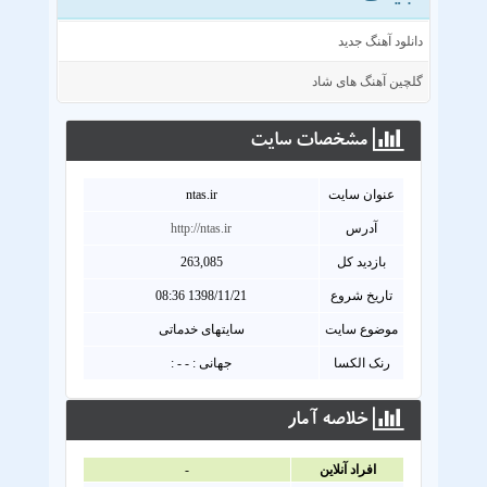
دانلود آهنگ جدید
گلچین آهنگ های شاد
مشخصات سايت
عنوان سايت
ntas.ir
آدرس
http://ntas.ir
بازدید کل
263,085
تاریخ شروع
1398/11/21 08:36
موضوع سایت
سایتهای خدماتی
رنک الکسا
جهانی : - - :
خلاصه آمار
افراد آنلاين
-