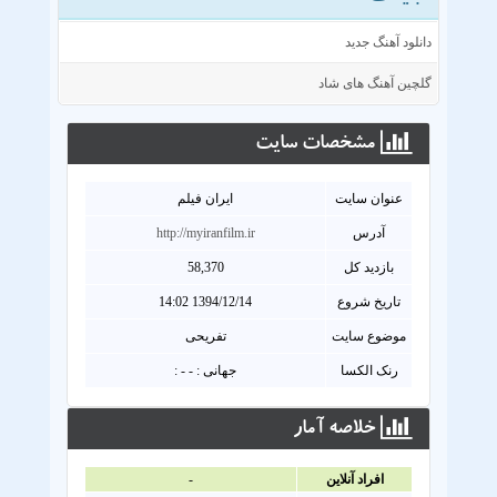
دانلود آهنگ جدید
گلچین آهنگ های شاد
مشخصات سايت
عنوان سايت
ایران فیلم
آدرس
http://myiranfilm.ir
بازدید کل
58,370
تاریخ شروع
1394/12/14 14:02
موضوع سایت
تفریحی
رنک الکسا
جهانی : - - :
خلاصه آمار
افراد آنلاين
-