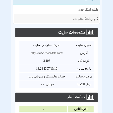
دانلود آهنگ جدید
گلچین آهنگ های شاد
مشخصات سايت
عنوان سايت
شرکت طراحی سایت
آدرس
https://www.sanadata.com/
بازدید کل
3,103
تاریخ شروع
1397/10/10 18:28
موضوع سایت
خمات هاستینگ و میزبانی وب
رنک الکسا
جهانی : - - :
خلاصه آمار
افراد آنلاين
-