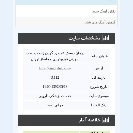
دانلود آهنگ جدید
گلچین آهنگ های شاد
مشخصات سايت
درمان دیسک کمردرد گردن زانو درد طب
عنوان سايت
سوزنی فیزیوتراپی و ماساژ تهران
آدرس
https://omidrehab.com/
بازدید کل
3,112
تاریخ شروع
1397/05/18 11:09
موضوع سایت
خدمات پزشکی دارویی
رنک الکسا
جهانی : - - :
خلاصه آمار