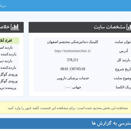
دربار
مشخصات سايت
خلاصه
افراد آنلا
نوان سايت
کلینیک دندانپزشکی محتشم اصفهان
بازدید ام
آدرس
https://mohtashamclinic.ir/
بازدیدکننده 
بازدید کل
578,211
بازدید دی
بازدیدکننده 
اریخ شروع
1397/05/18 09:01
ورودی گوگل 
ضوع سایت
خدمات پزشکی دارویی
ورودی گوگل 
نک الکسا
جهانی : - - :
پربیننده تری
مشاهده این بخش محدود شده است. برای مشاهده این قسمت کلمه عبور را وارد کنید.
ترسی به گزارش ها