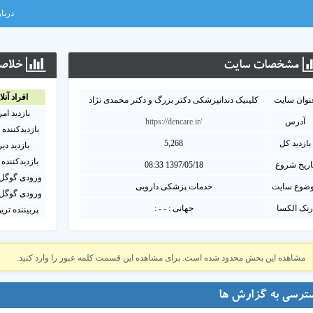
دربار
مشخصات سايت
خلاصه
افراد آنلا
نوان سايت
کلینیک دندانپزشکی دکتر بزرگ و دکتر محمدی نژاد
بازدید ام
آدرس
https://dencare.ir/
بازدیدکننده 
بازدید کل
5,268
بازدید دی
بازدیدکننده 
اریخ شروع
1397/05/18 08:33
ورودی گوگل 
ضوع سایت
خدمات پزشکی دارویی
ورودی گوگل 
نک الکسا
جهانی : - - :
پربیننده تری
مشاهده این بخش محدود شده است. برای مشاهده این قسمت کلمه عبور را وارد کنید.
ترسی به گزارش ها