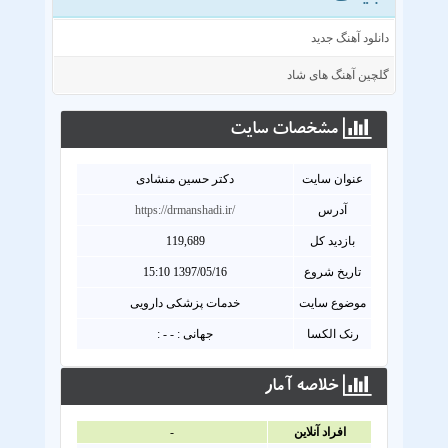
دانلود آهنگ جدید
گلچین آهنگ های شاد
مشخصات سايت
عنوان سايت
دکتر حسین منشادی
آدرس
https://drmanshadi.ir/
بازدید کل
119,689
تاریخ شروع
1397/05/16 15:10
موضوع سایت
خدمات پزشکی دارویی
رنک الکسا
جهانی : - - :
خلاصه آمار
افراد آنلاين
-