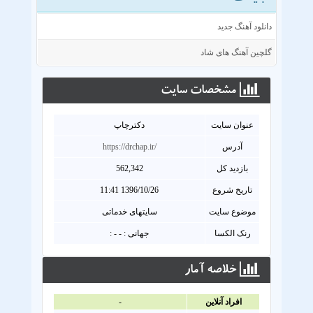
دانلود آهنگ جدید
گلچین آهنگ های شاد
مشخصات سايت
عنوان سايت
دکترچاپ
آدرس
https://drchap.ir/
بازدید کل
562,342
تاریخ شروع
1396/10/26 11:41
موضوع سایت
سایتهای خدماتی
رنک الکسا
جهانی : - - :
خلاصه آمار
افراد آنلاين
-