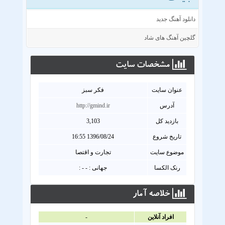
دانلود آهنگ جدید
گلچین آهنگ های شاد
مشخصات سايت
عنوان سايت
فکر سبز
آدرس
http://gmind.ir
بازدید کل
3,103
تاریخ شروع
1396/08/24 16:55
موضوع سایت
تجارت و اقتصا
رنک الکسا
جهانی : - - :
خلاصه آمار
افراد آنلاين
-