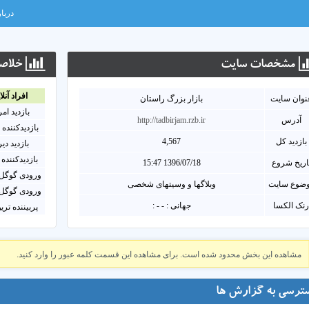
دربار
مشخصات سايت
خلاصه
افراد آنلا
نوان سايت
بازار بزرگ راستان
بازدید ام
آدرس
http://tadbirjam.rzb.ir
بازدیدکننده 
بازدید کل
4,567
بازدید دی
بازدیدکننده 
اریخ شروع
1396/07/18 15:47
ورودی گوگل 
ضوع سایت
وبلاگها و وسیتهای شخصی
ورودی گوگل 
نک الکسا
جهانی : - - :
پربیننده تری
مشاهده این بخش محدود شده است. برای مشاهده این قسمت کلمه عبور را وارد کنید.
ترسی به گزارش ها