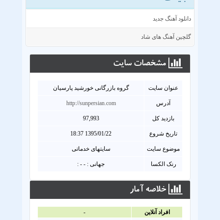
دانلود آهنگ جدید
گلچین آهنگ های شاد
مشخصات سايت
عنوان سايت
گروه بازرگانی خورشید پارسیان
آدرس
http://sunpersian.com
بازدید کل
97,993
تاریخ شروع
1395/01/22 18:37
موضوع سایت
سایتهای خدماتی
رنک الکسا
جهانی : - - :
خلاصه آمار
افراد آنلاين
-