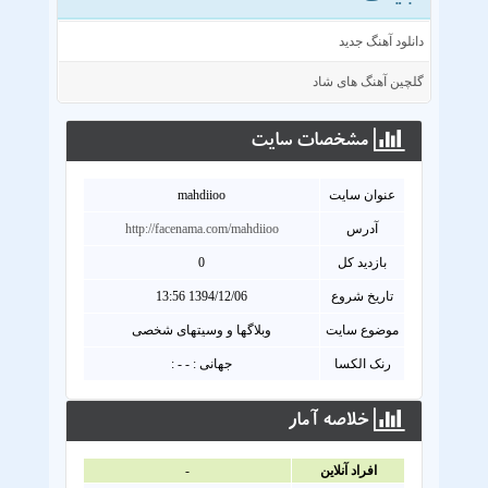
دانلود آهنگ جدید
گلچین آهنگ های شاد
مشخصات سايت
عنوان سايت
mahdiioo
آدرس
http://facenama.com/mahdiioo
بازدید کل
0
تاریخ شروع
1394/12/06 13:56
موضوع سایت
وبلاگها و وسیتهای شخصی
رنک الکسا
جهانی : - - :
خلاصه آمار
افراد آنلاين
-