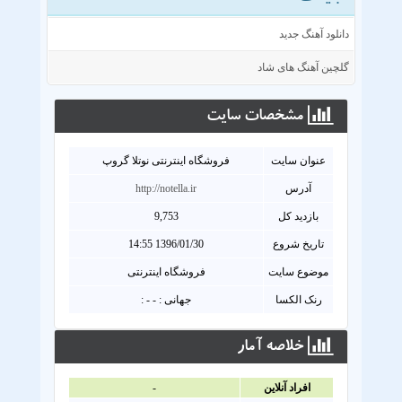
دانلود آهنگ جدید
گلچین آهنگ های شاد
مشخصات سايت
عنوان سايت
فروشگاه اینترنتی نوتلا گروپ
آدرس
http://notella.ir
بازدید کل
9,753
تاریخ شروع
1396/01/30 14:55
موضوع سایت
فروشگاه اینترنتی
رنک الکسا
جهانی : - - :
خلاصه آمار
افراد آنلاين
-