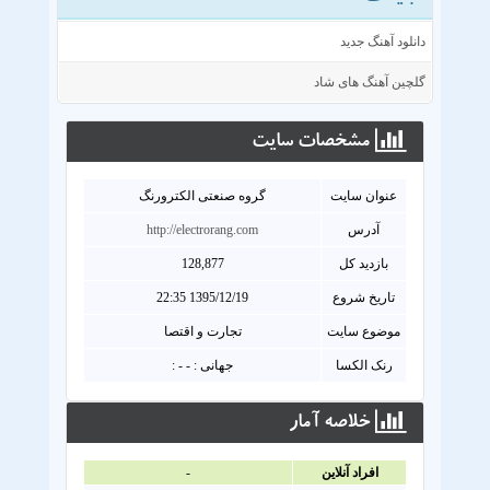
دانلود آهنگ جدید
گلچین آهنگ های شاد
مشخصات سايت
عنوان سايت
گروه صنعتی الکترورنگ
آدرس
http://electrorang.com
بازدید کل
128,877
تاریخ شروع
1395/12/19 22:35
موضوع سایت
تجارت و اقتصا
رنک الکسا
جهانی : - - :
خلاصه آمار
افراد آنلاين
-