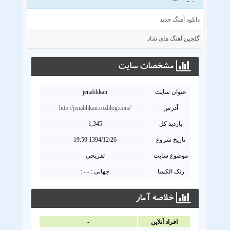
دانلود آهنگ جدید
گلچین آهنگ های شاد
مشخصات سايت
عنوان سايت
jenabhkan
آدرس
http://jenabhkan.rozblog.com/
بازدید کل
1,345
تاریخ شروع
1394/12/26 19:59
موضوع سایت
تفریحی
رنک الکسا
جهانی : - - :
خلاصه آمار
افراد آنلاين
-