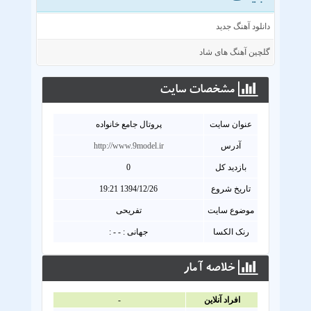
دانلود آهنگ جدید
گلچین آهنگ های شاد
مشخصات سايت
عنوان سايت
پروتال جامع خانواده
آدرس
http://www.9model.ir
بازدید کل
0
تاریخ شروع
1394/12/26 19:21
موضوع سایت
تفریحی
رنک الکسا
جهانی : - - :
خلاصه آمار
افراد آنلاين
-