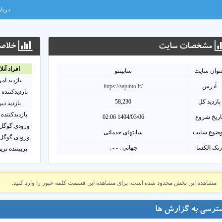
دربار
مشخصات سايت
خلاصه
افراد آنلا
نوان سايت
ساپینتو
بازدید ام
آدرس
https://sapinto.ir/
بازدیدکننده 
بازدید کل
58,230
بازدید دی
بازدیدکننده 
اریخ شروع
1404/03/06 02:06
ورودی گوگل 
ضوع سایت
سایتهای خدماتی
ورودی گوگل 
نک الکسا
جهانی : - - :
پربیننده تری
مشاهده این بخش محدود شده است. برای مشاهده این قسمت کلمه عبور را وارد کنید.
ترسی به گزارش ها