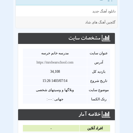
دانلود آهنگ جدید
گلچین آهنگ های شاد
مشخصات سايت
عنوان سايت
مدرسه خانم خرسه
آدرس
https://mrsbearschool.com
بازدید کل
34,108
تاریخ شروع
1403/07/14 15:26
موضوع سایت
وبلاگها و وسیتهای شخصی
رنک الکسا
جهانی : - - :
خلاصه آمار
افراد آنلاين
-