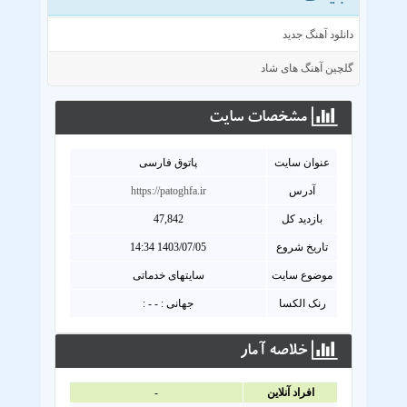
دانلود آهنگ جدید
گلچین آهنگ های شاد
مشخصات سايت
عنوان سايت
پاتوق فارسی
آدرس
https://patoghfa.ir
بازدید کل
47,842
تاریخ شروع
1403/07/05 14:34
موضوع سایت
سایتهای خدماتی
رنک الکسا
جهانی : - - :
خلاصه آمار
افراد آنلاين
-