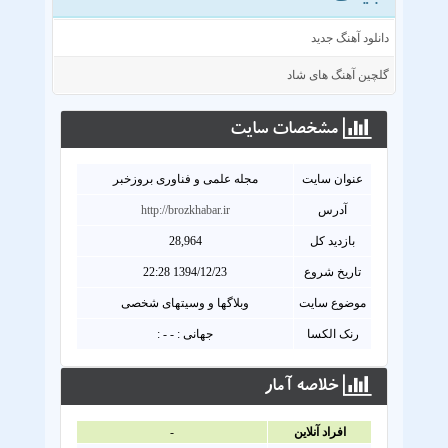
دانلود آهنگ جدید
گلچین آهنگ های شاد
مشخصات سايت
عنوان سايت
مجله علمی و فناوری بروزخبر
آدرس
http://brozkhabar.ir
بازدید کل
28,964
تاریخ شروع
1394/12/23 22:28
موضوع سایت
وبلاگها و وسیتهای شخصی
رنک الکسا
جهانی : - - :
خلاصه آمار
افراد آنلاين
-