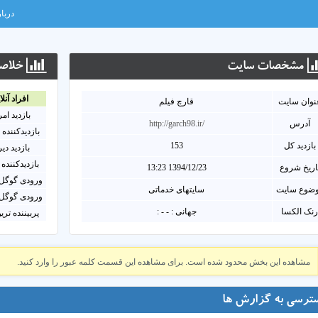
دربار
مشخصات سايت
خلاصه
افراد آنلا
نوان سايت
قارچ فیلم
بازدید ام
آدرس
http://garch98.ir/
بازدیدکننده 
بازدید کل
153
بازدید دی
بازدیدکننده 
اریخ شروع
1394/12/23 13:23
ورودی گوگل 
ضوع سایت
سایتهای خدماتی
ورودی گوگل 
نک الکسا
جهانی : - - :
پربیننده تری
مشاهده این بخش محدود شده است. برای مشاهده این قسمت کلمه عبور را وارد کنید.
ترسی به گزارش ها