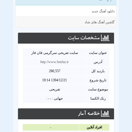
دانلود آهنگ جدید
گلچین آهنگ های شاد
مشخصات سايت
عنوان سايت
سایت تفریحی سرگرمی فان فاز
آدرس
http://www.funfaz.ir
بازدید کل
280,557
تاریخ شروع
1394/12/21 19:14
موضوع سایت
تفریحی
رنک الکسا
جهانی : - - :
خلاصه آمار
افراد آنلاين
-