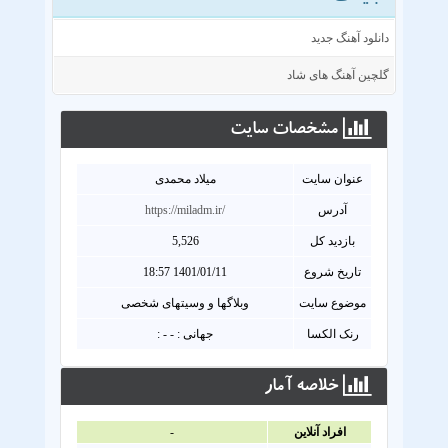
دانلود آهنگ جدید
گلچین آهنگ های شاد
مشخصات سايت
عنوان سايت
میلاد محمدی
آدرس
https://miladm.ir/
بازدید کل
5,526
تاریخ شروع
1401/01/11 18:57
موضوع سایت
وبلاگها و وسیتهای شخصی
رنک الکسا
جهانی : - - :
خلاصه آمار
افراد آنلاين
-