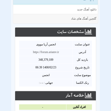
دانلود آهنگ جدید
گلچین آهنگ های شاد
مشخصات سايت
عنوان سايت
انجمن آریا مووی
آدرس
https://forum.ariamv.ir
بازدید کل
348,379,109
تاریخ شروع
1400/02/23 06:39
موضوع سایت
انجمن
رنک الکسا
جهانی : - - :
خلاصه آمار
افراد آنلاين
-