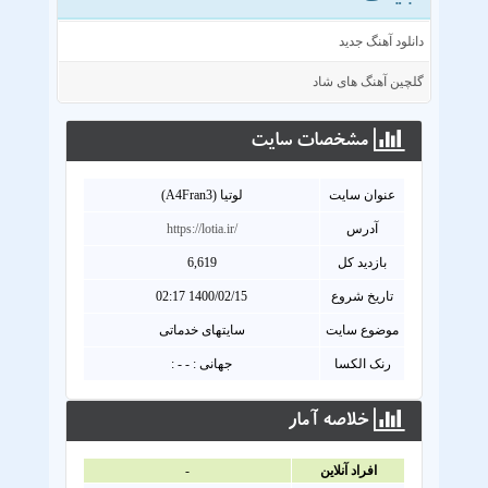
دانلود آهنگ جدید
گلچین آهنگ های شاد
مشخصات سايت
عنوان سايت
لوتیا (A4Fran3)
آدرس
https://lotia.ir/
بازدید کل
6,619
تاریخ شروع
1400/02/15 02:17
موضوع سایت
سایتهای خدماتی
رنک الکسا
جهانی : - - :
خلاصه آمار
افراد آنلاين
-